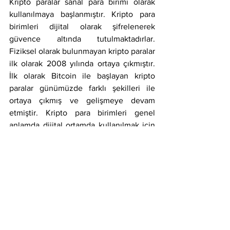
Kripto paralar sanal para birimi olarak 
kullanılmaya başlanmıştır. Kripto para 
birimleri dijital olarak şifrelenerek 
güvence altında tutulmaktadırlar. 
Fiziksel olarak bulunmayan kripto paralar 
ilk olarak 2008 yılında ortaya çıkmıştır. 
İlk olarak Bitcoin ile başlayan kripto 
paralar günümüzde farklı şekilleri ile 
ortaya çıkmış ve gelişmeye devam 
etmiştir. Kripto para birimleri genel 
anlamda dijital ortamda kullanılmak için 
tasarlanan ve merkezi bir sisteme 
dayanmayan birimlerdir. Bitcoin kripto 
para birimi ortaya çıktığı ilk günden beri 
sürekli gelişmiş ve şu anda da en büyük 
kripto birimdir.
2008 yılından sonra günümüze 
gelindiğinde Bitcoin ya da Ethereum gibi 
farklı birimler hükümetler tarafından da 