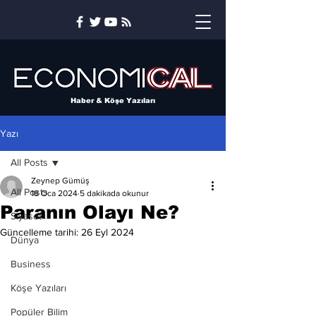
Haber & Köşe Yazıları
Yazı
All Posts
Zeynep Gümüş
All Posts
18 Oca 2024
5 dakikada okunur
Paranın Olayı Ne?
Siyaset
Güncelleme tarihi:
26 Eyl 2024
Dünya
Business
Köşe Yazıları
Popüler Bilim