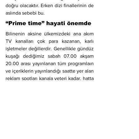
doğru olacaktır. Erken dizi finallerinin de 
aslında sebebi bu.
“Prime time” hayati önemde
Bilinenin aksine ülkemizdeki ana akım 
TV kanalları çok para kazanan, karlı 
işletmeler değillerdir. Genellikle gündüz 
kuşağı dediğimiz sabah 07.00 akşam 
20.00 arası yayınlanan tüm programlaın 
ve içeriklerin yayınlandığı saatte yer alan 
reklam spotları kanala yeteri kadar, hatta 
hiç para kazandırmaz. Yani bir TV kanalı, 
sadece "prime time" olarak tabir edilen 
reytingin yüksek olduğu 20.00-23.30 
arası (insanların işten eve dönüp TV 
izleyebildikleri zaman periyodu) 
yayınladığı dizi/program/içeriklerin elde 
ettiği reytinglere göre artıp azalan 
reklam gelirleri ile tüm günü ve hatta 