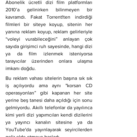
Abonelik ücretli dizi film platformları 
2010’a gelinirken bilinmeyen bir 
kavramdı. Fakat Torrent!ten indirdiği 
filmleri bir siteye koyup, sitenin her 
yanına reklam koyup, reklam gelirleriyle 
“voleyi vurabileceğini” anlayan çok 
sayıda girişimci ruh sayesinde, hangi dizi 
ya da film izlenmek isteniyorsa 
tarayıcılar üzerinden onlara ulaşma 
imkanı doğdu.
Bu reklam vahası sitelerin başına sık sık 
iş açılıyordu ama aynı "korsan CD 
operasyonları” gibi kapanan her site 
yerine beş tanesi daha açıldığı için sonu 
gelmiyordu. Akıllı telefonlar da yayılınca 
kimi yerli dizi yapımcıları kendi dizilerini 
ya yayıncı kanalın sitesine ya da 
YouTube'da yayınlayarak seyircilerden 
gelir elde etmeye başladı.