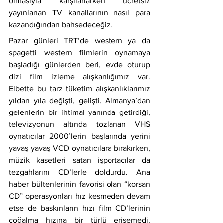
olmasıyla karşılarlarken ücretsiz 
yayınlanan TV kanallarının nasıl para 
kazandığından bahsedeceğiz.
Pazar günleri TRT’de western ya da 
spagetti western filmlerin oynamaya 
başladığı günlerden beri, evde oturup 
dizi film izleme alışkanlığımız var. 
Elbette bu tarz tüketim alışkanlıklarımız 
yıldan yıla değişti, gelişti. Almanya’dan 
gelenlerin bir ihtimal yanında getirdiği, 
televizyonun altında tozlanan VHS 
oynatıcılar 2000’lerin başlarında yerini 
yavaş yavaş VCD oynatıcılara bırakırken, 
müzik kasetleri satan işportacılar da 
tezgahlarını CD’lerle doldurdu. Ana 
haber bültenlerinin favorisi olan “korsan 
CD” operasyonları hız kesmeden devam 
etse de baskınların hızı film CD’lerinin 
çoğalma hızına bir türlü erişemedi. 