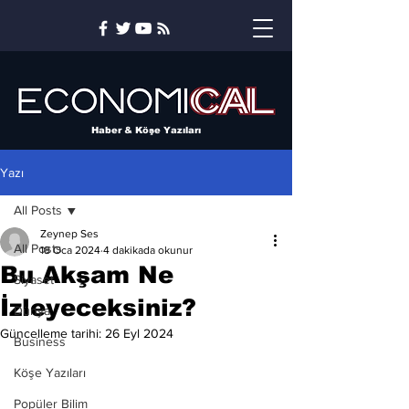
Haber & Köşe Yazıları
Yazı
All Posts
Zeynep Ses
All Posts
18 Oca 2024
4 dakikada okunur
Bu Akşam Ne
Siyaset
İzleyeceksiniz?
Dünya
Güncelleme tarihi:
26 Eyl 2024
Business
Köşe Yazıları
Popüler Bilim