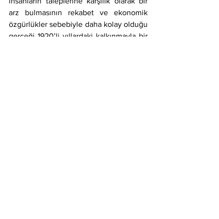
insanların taleplerine karşılık olarak bir 
arz bulmasının rekabet ve ekonomik 
özgürlükler sebebiyle daha kolay olduğu 
gerçeği 1920’li yıllardaki kalkınmayla bir 
kez daha görülmekle beraber insanların 
manipüle edilebilir ve her zaman 
kendileri için en mükemmel şeylere 
talep edemeyebilen varlıklar olduklarının 
göz ardı edilmesi çok daha büyük 
felaketlere sebep olmuştur. Bu sebeple 
hükümetin borsaya müdahalesi hukuki 
olacak şekilde ve gayet anlaşılır 
sebepler oluştuğu takdirde kabul 
edilebilir. Aynı zamanda sektörlerdeki 
tekelleşmelerin devlet müdahalelerinin 
azlığına rağmen bozulamaması serbest 
piyasanın ne kadar sağlıklı işlediğine dair 
soru işaretleri oluşturmaktadır. 
Tekelleşmenin olmaması durumunda 