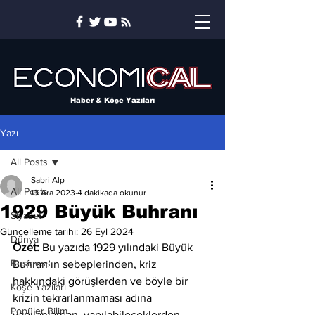
Haber & Köşe Yazıları
Yazı
All Posts
Sabri Alp
All Posts
13 Ara 2023
4 dakikada okunur
1929 Büyük Buhranı
Siyaset
Güncelleme tarihi:
26 Eyl 2024
Dünya
Özet:
 Bu yazıda 1929 yılındaki Büyük 
Business
Buhran’ın sebeplerinden, kriz 
hakkındaki görüşlerden ve böyle bir 
Köşe Yazıları
krizin tekrarlanmaması adına 
Popüler Bilim
yapılanlardan, yapılabileceklerden 